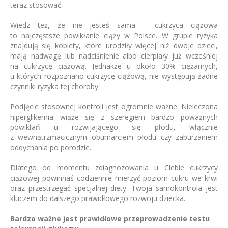
teraz stosować.
Wiedz też, że nie jesteś sama – cukrzyca ciążowa
to najczęstsze powikłanie ciąży w Polsce. W grupie ryzyka
znajdują się kobiety, które urodziły więcej niż dwoje dzieci,
mają nadwagę lub nadciśnienie albo cierpiały już wcześniej
na cukrzycę ciążową. Jednakże u około 30% ciężarnych,
u których rozpoznano cukrzycę ciążową, nie występują żadne
czynniki ryzyka tej choroby.
Podjęcie stosownej kontroli jest ogromnie ważne. Nieleczona
hiperglikemia wiąże się z szeregiem bardzo poważnych
powikłań u rozwijającego się płodu, włącznie
z wewnątrzmacicznym obumarciem płodu czy zaburzaniem
oddychania po porodzie.
Dlatego od momentu zdiagnozowania u Ciebie cukrzycy
ciążowej powinnaś codziennie mierzyć poziom cukru we krwi
oraz przestrzegać specjalnej diety. Twoja samokontrola jest
kluczem do dalszego prawidłowego rozwoju dziecka.
Bardzo ważne jest prawidłowe przeprowadzenie testu