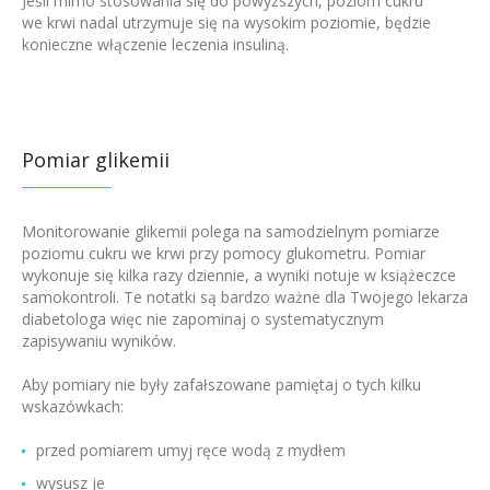
Jeśli mimo stosowania się do powyższych, poziom cukru
we krwi nadal utrzymuje się na wysokim poziomie, będzie
konieczne włączenie leczenia insuliną.
Pomiar glikemii
Monitorowanie glikemii polega na samodzielnym pomiarze
poziomu cukru we krwi przy pomocy glukometru. Pomiar
wykonuje się kilka razy dziennie, a wyniki notuje w książeczce
samokontroli. Te notatki są bardzo ważne dla Twojego lekarza
diabetologa więc nie zapominaj o systematycznym
zapisywaniu wyników.
Aby pomiary nie były zafałszowane pamiętaj o tych kilku
wskazówkach:
przed pomiarem umyj ręce wodą z mydłem
wysusz je