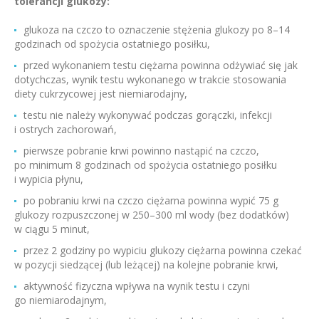
tolerancji glukozy:
glukoza na czczo to oznaczenie stężenia glukozy po 8–14
godzinach od spożycia ostatniego posiłku,
przed wykonaniem testu ciężarna powinna odżywiać się jak
dotychczas, wynik testu wykonanego w trakcie stosowania
diety cukrzycowej jest niemiarodajny,
testu nie należy wykonywać podczas gorączki, infekcji
i ostrych zachorowań,
pierwsze pobranie krwi powinno nastąpić na czczo,
po minimum 8 godzinach od spożycia ostatniego posiłku
i wypicia płynu,
po pobraniu krwi na czczo ciężarna powinna wypić 75 g
glukozy rozpuszczonej w 250–300 ml wody (bez dodatków)
w ciągu 5 minut,
przez 2 godziny po wypiciu glukozy ciężarna powinna czekać
w pozycji siedzącej (lub leżącej) na kolejne pobranie krwi,
aktywność fizyczna wpływa na wynik testu i czyni
go niemiarodajnym,