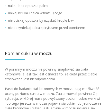
nakłuj bok opuszka palca
unikaj kciuka i palca wskazującego
nie uciskaj opuszka by uzyskać kroplę krwi
nie dezynfekuj palca spirytusem przed pomiarem
Pomiar cukru w moczu
W porannym moczu nie powinny znajdować się ciała
ketonowe, a jeśli tak jest oznacza to, że dieta przez Ciebie
stosowana jest nieodpowiednia.
Paski do badania ciał ketonowych w moczu dają możliwość
oceny poziomu cukru w moczu. Zaalarmować powinna Cię
sytuacja, w której masz podwyższony poziom cukru we krwi
i do tego jeszcze w moczu pojawia się cukier lub jednoczenie
ciała ketonowe i cukier. Jeśli jedynie w moczu pojawia się